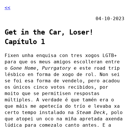
<<
04-10-2023
Get in the Car, Loser!
Capítulo 1
Fixen unha enquisa con tres xogos LGTB+
para que os meus amigos escolleran entre
o
Gone Home
,
Purrgatory
e este road trip
lésbico en forma de xogo de rol. Non sei
se foi esa forma de vendelo, pero acadou
os únicos cinco votos recibidos, por
moito que se permitisen respostas
múltiples. A verdade é que tamén era o
que máis me apetecía do trío e levaba xa
certo tempo instalado na
Steam Deck
, polo
que atopei un oco na miña apretada axenda
lúdica para comezalo canto antes. E a