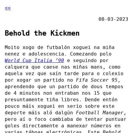
<<
08-03-2023
Behold the Kickmen
Moito xogo de futbalón xoguei na miña
nenez e adolescencia. Comezando polo
World Cup Italia ’90
e seguindo por
calquera que caese nas miñas mans, como
aquela vez que saín tarde para o colexio
por xogar un partido no
Fifa Soccer 95
,
aprendendo que un partido de dous tempos
de 4 minutos non entraban nos 15 que
presuntamente tiña libres. Dende entón
pouco máis xoguei en serio sobre este
deporte máis aló dalgún
Football Manager
,
pero aí o foco cambiaba de tentar puntuar
goles directamente a manexar números en
varias táboas electrónicas. Este
Behold