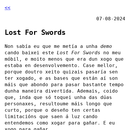
<<
07-08-2024
Lost For Swords
Non sabía eu que me metía a unha
demo
cando baixei este
Lost For Swords
no meu
móbil, e moito menos que era dun xogo que
estaba en desenvolvemento. Case mellor,
porque doutro xeito quizais pasaría sen
ter xogado, e as bases que están aí son
máis que abondo para pasar bastante tempo
dunha maneira divertida. Ademais, coido
que, inda que só toquei unha das dúas
personaxes, resultoume máis longo que
curto, porque o deseño ten certas
limitacións que saen á luz cando
entendemos como xogar para gañar. E eu
xogo para gañar.