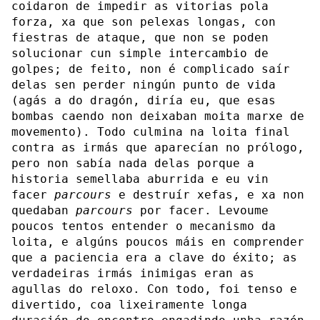
coidaron de impedir as vitorias pola
forza, xa que son pelexas longas, con
fiestras de ataque, que non se poden
solucionar cun simple intercambio de
golpes; de feito, non é complicado saír
delas sen perder ningún punto de vida
(agás a do dragón, diría eu, que esas
bombas caendo non deixaban moita marxe de
movemento). Todo culmina na loita final
contra as irmás que aparecían no prólogo,
pero non sabía nada delas porque a
historia semellaba aburrida e eu vin
facer
parcours
e destruír xefas, e xa non
quedaban
parcours
por facer. Levoume
poucos tentos entender o mecanismo da
loita, e algúns poucos máis en comprender
que a paciencia era a clave do éxito; as
verdadeiras irmás inimigas eran as
agullas do reloxo. Con todo, foi tenso e
divertido, coa lixeiramente longa