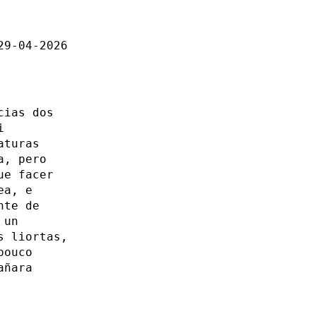
29-04-2026
cias dos
i
aturas
a, pero
ue facer
ea, e
nte de
 un
s liortas,
pouco
añara