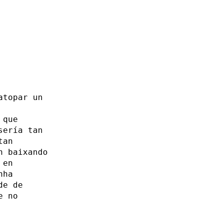
atopar un
 que
sería tan
tan
n baixando
 en
nha
de de
e no