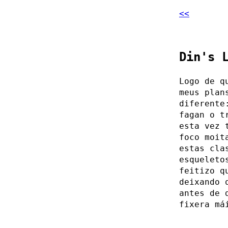
<<
Din's 
Logo de q
meus plan
diferente
fagan o t
esta vez 
foco moit
estas cla
esquelet
feitizo q
deixando 
antes de 
fixera má