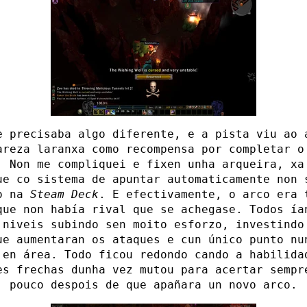
e precisaba algo diferente, e a pista viu ao 
areza laranxa como recompensa por completar o
. Non me compliquei e fixen unha arqueira, xa
ue co sistema de apuntar automaticamente non 
do na
Steam Deck
. E efectivamente, o arco era 
que non había rival que se achegase. Todos ía
 niveis subindo sen moito esforzo, investindo
ue aumentaran os ataques e cun único punto nu
 en área. Todo ficou redondo cando a habilida
es frechas dunha vez mutou para acertar sempr
, pouco despois de que apañara un novo arco.