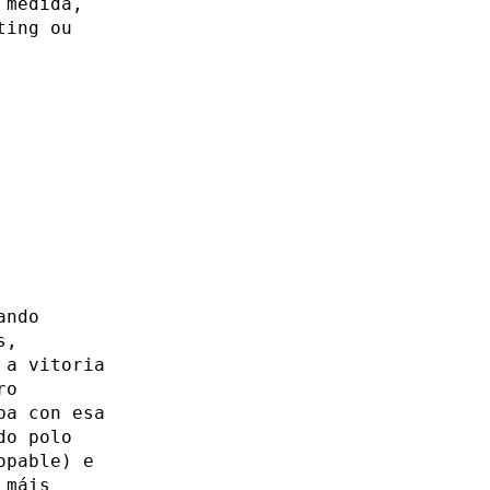
 medida,
ting ou
ando
s,
 a vitoria
ro
ba con esa
do polo
opable) e
 máis