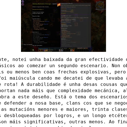
nte, notei unha baixada da gran efectividade 
ásicos ao comezar un segundo escenario. Non o
is ou menos ben coas frechas explosivas, pero
foi maiúscula cando me decatei de que levaba 
e rota! A durabilidade é unha desas cousas qu
portan nada máis que complexidade mecánica, a
obra a este deseño. Está o tema dos escenario
e defender a nosa base, clans cos que se nego
 as mutacións menores e maiores, trinta clase
s desbloqueadas por logros, e un longo etcéte
son máis significativas, outras menos. Ao fin