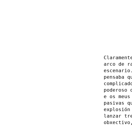
Clarament
arco de r
escenario
pensaba q
complica
poderoso 
e os meus
pasivas q
explosión
lanzar tr
obxectivo