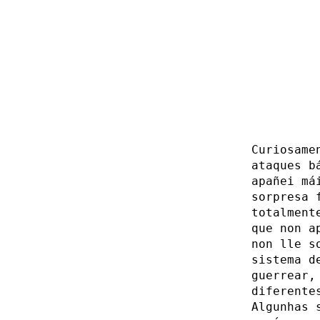
Curiosame
ataques b
apañei má
sorpresa 
totalment
que non a
non lle s
sistema d
guerrear,
diferente
Algunhas 