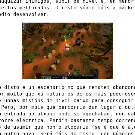
naquizar inimigos, subir de nivel e, en menor
xectos mellorados. O resto sóame máis a márke
edio desenvolver.
o disto é un escenario no que rematei abandon
or moito que xa matara os demos máis poderoso
e unhas misións de nivel baixo para conseguir
 Pero, por máis que percorría dun lugar a out
a entrada ao alxube onde se agochaban, non da
torre eléctrica. Perdín bastante tempo corren
s de asumir que non o atoparía (se é que é at
a outro novo. Será máis do mesmo, con números