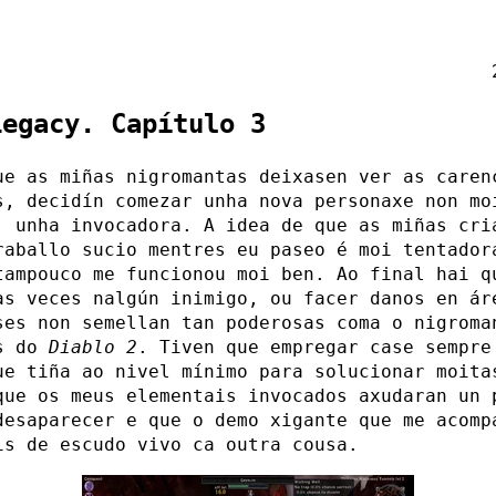
Legacy. Capítulo 3
ue as miñas nigromantas deixasen ver as caren
s, decidín comezar unha nova personaxe non mo
: unha invocadora. A idea de que as miñas cri
raballo sucio mentres eu paseo é moi tentador
tampouco me funcionou moi ben. Ao final hai q
as veces nalgún inimigo, ou facer danos en ár
ses non semellan tan poderosas coma o nigroma
os do
Diablo 2
. Tiven que empregar case sempre
ue tiña ao nivel mínimo para solucionar moita
que os meus elementais invocados axudaran un 
desaparecer e que o demo xigante que me acomp
is de escudo vivo ca outra cousa.