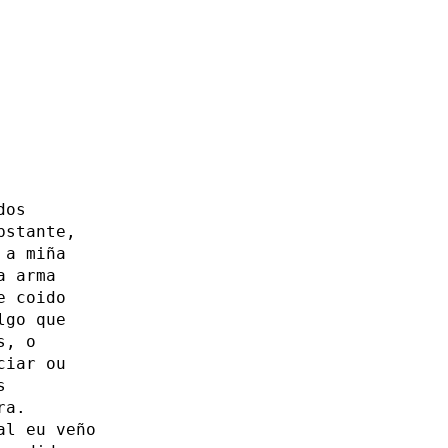
dos
bstante,
 a miña
a arma
e coido
lgo que
s, o
ciar ou
s
ra.
al eu veño