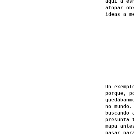
aquí a es
atopar ob
ideas a m
Un exempl
porque, p
quedábanm
no mundo.
buscando 
presunta 
mapa ante
pasar par