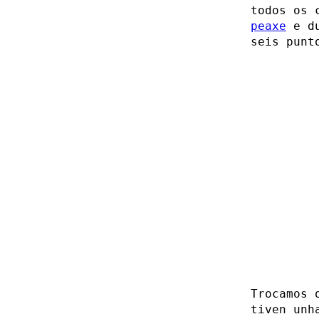
todos os 
peaxe
e du
seis punt
Trocamos 
tiven unh