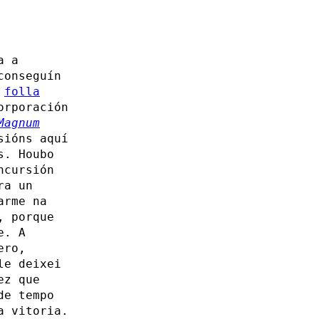
a a
conseguín
a
folla
orporación
Magnum
sións aquí
s. Houbo
ncursión
ra un
arme na
, porque
e. A
ro,
le deixei
ez que
de tempo
a vitoria.