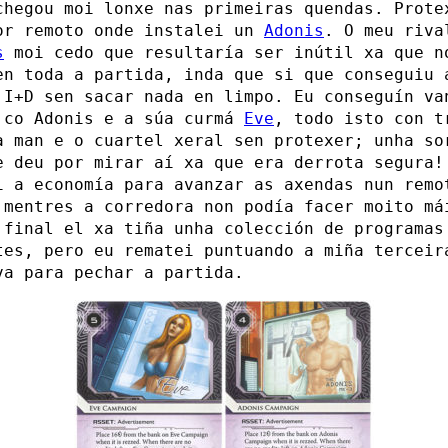
chegou moi lonxe nas primeiras quendas. Prote
or remoto onde instalei un
Adonis
. O meu riva
s
moi cedo que resultaría ser inútil xa que n
en toda a partida, inda que si que conseguiu 
 I+D sen sacar nada en limpo. Eu conseguín va
 co Adonis e a súa curmá
Eve
, todo isto con t
a man e o cuartel xeral sen protexer; unha so
e deu por mirar aí xa que era derrota segura!
i a economía para avanzar as axendas nun remo
 mentres a corredora non podía facer moito má
 final el xa tiña unha colección de programas
tes, pero eu rematei puntuando a miña terceir
va para pechar a partida.