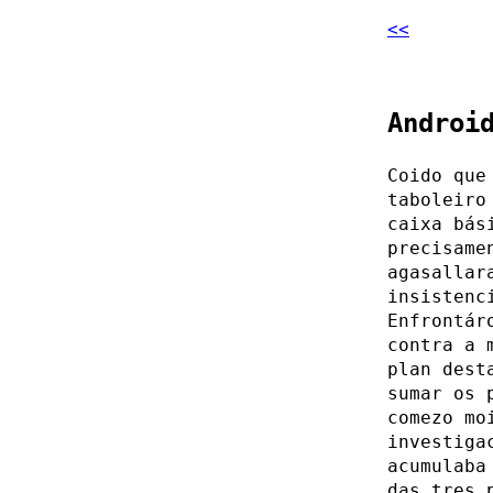
<<
Androi
Coido qu
taboleiro
caixa bás
precisame
agasallar
insistenc
Enfrontár
contra a 
plan dest
sumar os 
comezo mo
investiga
acumulaba
das tres 