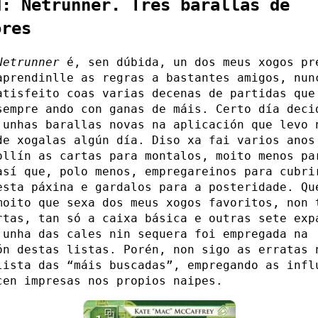
d: Netrunner. Tres barallas de
ores
Netrunner
é, sen dúbida, un dos meus xogos pr
aprendinlle as regras a bastantes amigos, nun
atisfeito coas varias decenas de partidas que
sempre ando con ganas de máis. Certo día deci
 unhas barallas novas na aplicación que levo 
de xogalas algún día. Diso xa fai varios anos
ollín as cartas para montalos, moito menos pa
así que, polo menos, empregareinos para cubri
esta páxina e gardalos para a posteridade. Qu
moito que sexa dos meus xogos favoritos, non 
rtas, tan só a caixa básica e outras sete exp
 unha das cales nin sequera foi empregada na
ón destas listas. Porén, non sigo as erratas 
lista das “máis buscadas”, empregando as infl
cen impresas nos propios naipes.