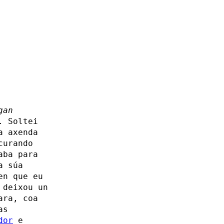
gan
. Soltei
a axenda
curando
aba para
a súa
en que eu
 deixou un
ara, coa
as
dor
e