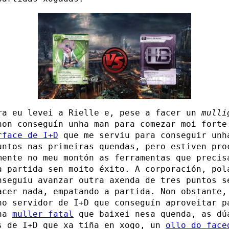
ra eu levei a Rielle e, pese a facer un
mulli
non conseguín unha man para comezar moi forte
rface de I+D
que me serviu para conseguir unh
untos nas primeiras quendas, pero estiven pro
mente no meu montón as ferramentas que precis
a partida sen moito éxito. A corporación, pol
nseguiu avanzar outra axenda de tres puntos s
acer nada, empatando a partida. Non obstante,
no servidor de I+D que conseguín aproveitar p
nha
muller fatal
que baixei nesa quenda, as dú
s de I+D que xa tiña en xogo, un
ollo do face