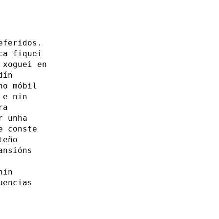
eferidos.
ca fiquei
 xoguei en
dín
no móbil
 e nin
ra
r unha
e conste
teño
ansións
nin
uencias