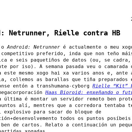
d: Netrunner, Rielle contra HB
e o
Android: Netrunner
é actualmente o meu xog
 competitivo preferido, inda que non teño mái
ica e seis paquetiños de datos (ou, se cadra,
nte por iso). A semana pasada veu o camarada 
a este mesmo xogo hai xa varios anos e, ante 
ia, collemos as barallas que tiña preparados 
onse entón a transhumana-cyborg
Rielle “Kit” 
megacorporación
Haas Bioroid: enxeñando o fut
a última é montar un servidor remoto ben prot
puntos alí, mentres que a corredora tentaba t
i explosivo para sacar do bloque de
ción+desenvolvemento todos os puntos posíbeis
 ben de cartos. Relato a continuación un pequ
partidas xogadas.