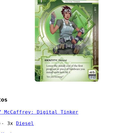
tos
” McCaffrey: Digital Tinker
)
- 3x
Diesel