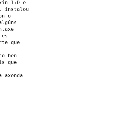
xín I+D e
l instalou
on o
algúns
ntaxe
res
rte que
to ben
is que
a axenda