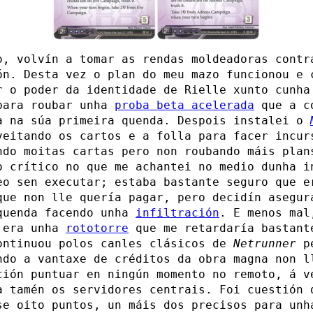
o, volvín a tomar as rendas moldeadoras contr
ón. Desta vez o plan do meu mazo funcionou e 
r o poder da identidade de Rielle xunto cunh
ara roubar unha
proba beta acelerada
que a c
a na súa primeira quenda. Despois instalei o
eitando os cartos e a folla para facer incur
ndo moitas cartas pero non roubando máis plan
o crítico no que me achantei no medio dunha i
eo sen executar; estaba bastante seguro que e
ue non lle quería pagar, pero decidín asegur
quenda facendo unha
infiltración
. E menos mal
 era unha
rototorre
que me retardaría bastant
ontinuou polos canles clásicos de
Netrunner
pe
ndo a vantaxe de créditos da obra magna non l
ción puntuar en ningún momento no remoto, á v
a tamén os servidores centrais. Foi cuestión 
se oito puntos, un máis dos precisos para unh