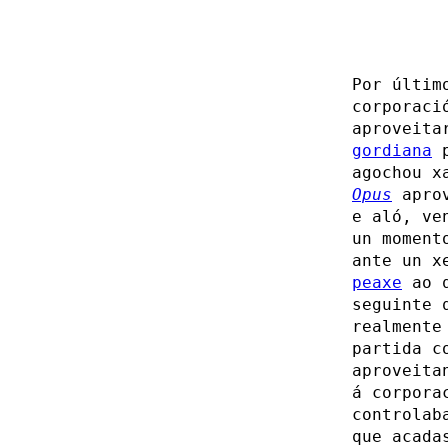
Por últim
corporaci
aproveita
gordiana
p
agochou x
Opus
aprov
e aló, ve
un moment
ante un x
peaxe
ao q
seguinte 
realmente
partida c
aproveita
á corpora
controlab
que acada