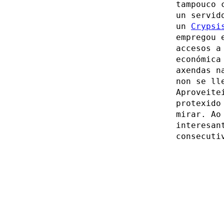
tampouco 
un servid
un
Crypsi
empregou 
accesos a
económica
axendas n
non se ll
Aproveite
protexido
mirar. Ao
interesan
consecuti