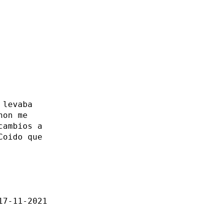
 levaba
non me
cambios a
Coido que
17-11-2021