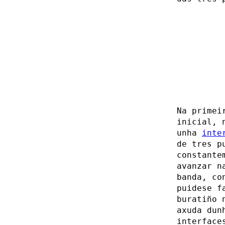
Na primei
inicial, 
unha
inte
de tres p
constante
avanzar n
banda, co
puidese f
buratiño 
axuda du
interface