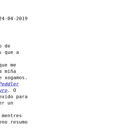
24-04-2019
o de
s que a
que me
a miña
e xogamos.
Peddler
uro
. O
exido para
er un
 mentres
eno resumo