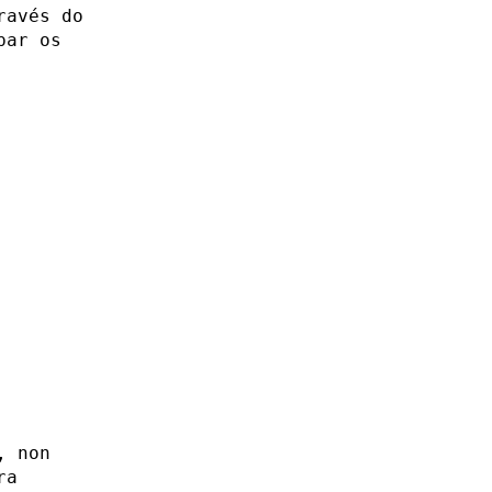
ravés do
par os
, non
ra