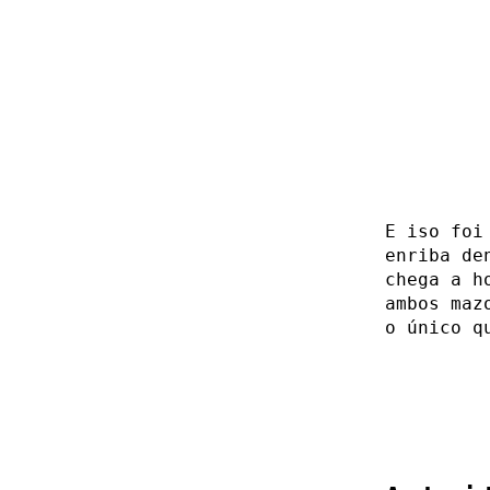
E iso foi
enriba de
chega a h
ambos maz
o único q