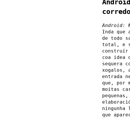
Androi
corred
Android: 
Inda que 
de todo s
total, e 
construír
coa idea 
sequera c
xogalos, 
entrada n
que, por 
moitas ca
pequenas,
elaboraci
ningunha 
que apare