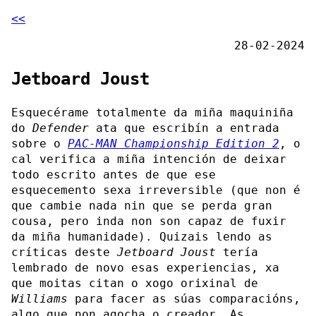
<<
28-02-2024
Jetboard Joust
Esquecérame totalmente da miña maquiniña
do
Defender
ata que escribín a entrada
sobre o
PAC-MAN Championship Edition 2
, o
cal verifica a miña intención de deixar
todo escrito antes de que ese
esquecemento sexa irreversible (que non é
que cambie nada nin que se perda gran
cousa, pero inda non son capaz de fuxir
da miña humanidade). Quizais lendo as
críticas deste
Jetboard Joust
tería
lembrado de novo esas experiencias, xa
que moitas citan o xogo orixinal de
Williams
para facer as súas comparacións,
algo que non agocha o creador. As