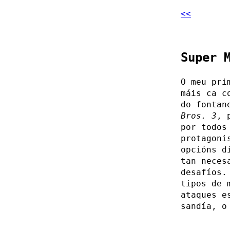
<<
Super 
O meu pri
máis ca c
do fontan
Bros. 3
, 
por todos
protagoni
opcións d
tan neces
desafíos.
tipos de 
ataques e
sandía, o