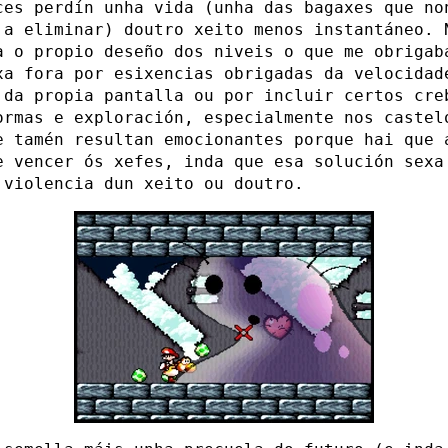
ces perdín unha vida (unha das bagaxes que no
 a eliminar) doutro xeito menos instantáneo. 
a o propio deseño dos niveis o que me obrigab
xa fora por esixencias obrigadas da velocidad
 da propia pantalla ou por incluir certos cre
ormas e exploración, especialmente nos castel
e tamén resultan emocionantes porque hai que 
e vencer ós xefes, inda que esa solución sexa
 violencia dun xeito ou doutro.