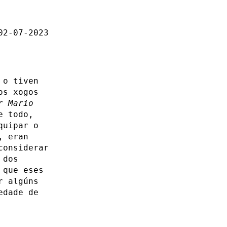
02-07-2023
 o tiven
os xogos
r Mario
e todo,
quipar o
, eran
considerar
 dos
que eses
r algúns
edade de