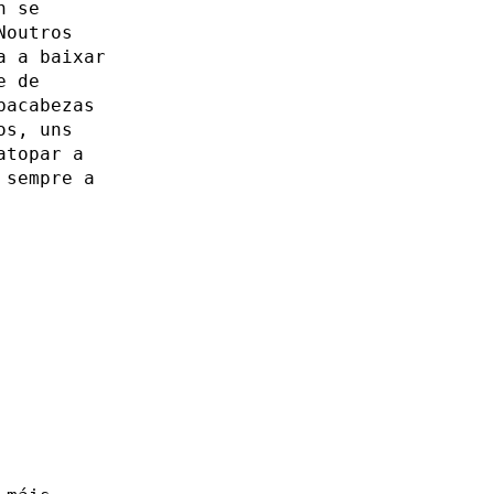
n se
Noutros
a a baixar
e de
bacabezas
os, uns
atopar a
 sempre a