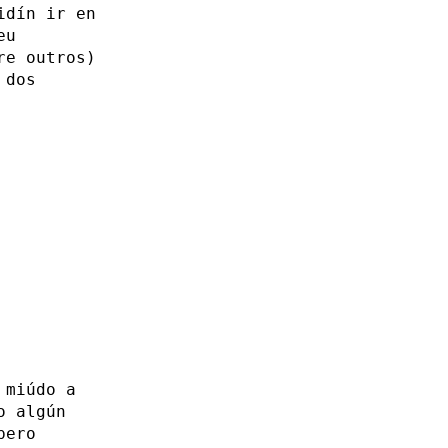
idín ir en
eu
re outros)
 dos
 miúdo a
o algún
pero