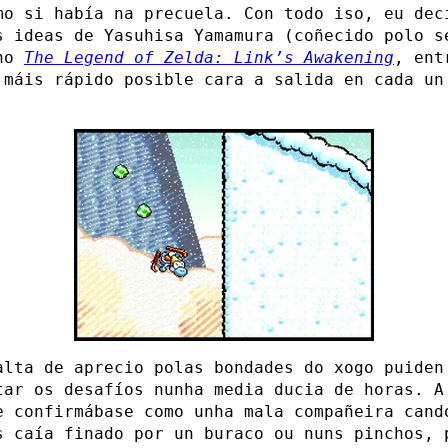
mo si había na precuela. Con todo iso, eu dec
s ideas de Yasuhisa Yamamura (coñecido polo s
 no
The Legend of Zelda: Link’s Awakening
, ent
 máis rápido posible cara a salida en cada un
alta de aprecio polas bondades do xogo puiden
tar os desafíos nunha media ducia de horas. A
e confirmábase como unha mala compañeira cand
s caía finado por un buraco ou nuns pinchos, 