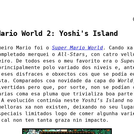
Mario World 2: Yoshi's Island
meiro Mario foi o
Super Mario World
. Cando xa
ompletado merquei o
All-Stars
, con catro vell
eiro. De todos eses o meu favorito era o
Supe
principalmente polo variado dos niveis e, ant
 eses disfraces e obxectos cos que se podía e
sta. Comparados coa novidade da capa do
World
ivertidas pero que, por sorte, non se podían 
arias coma esa pluma que trivializa boa parte
 A evolución continúa neste
Yoshi’s Island
no 
melloras xa non existen, deixando no seu luga
speciais limitados logo de comer algunha vari
 cal non ten tanta graza nin impacto.