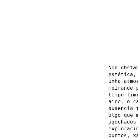
Non obsta
estética,
unha atmo
meirande 
tempo lím
aire, o c
ausencia 
algo que 
agochados
exploraci
puntos, x