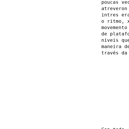
poucas ve
atreveron
intres er
o ritmo, 
movemento
de plataf
niveis qu
maneira d
través da