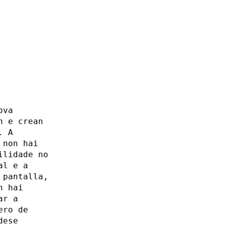
ova
n e crean
. A
 non hai
ilidade no
al e a
 pantalla,
n hai
ar a
ero de
dese