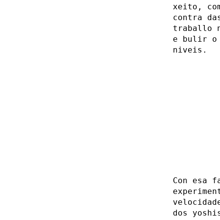
xeito, co
contra da
traballo
e bulir o
niveis.
Con esa f
experimen
velocidad
dos yoshi