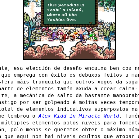
nte, esa elección de deseño encaixa ben coa n
 que emprega con éxito os debuxos feitos a ma
sfera máis tranquila que outros xogos da saga
parte de elementos tamén axuda a crear calma:
ite, a mecánica de salto da bastante manobrab
astigo por ser golpeado é moitas veces tempor
total de elementos indicativos superpostos na
me lembrou o
Alex Kidd in Miracle World
. Tamé
 múltiples elementos polos niveis para foment
ón, polo menos se queremos obter o máximo núm
a que aquí non hai niveis ocultos que atopar 