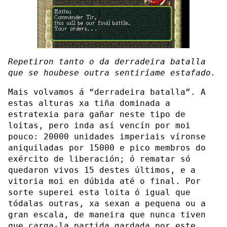
Repetiron tanto o da derradeira batalla
que se houbese outra sentiríame estafado.
Mais volvamos á “derradeira batalla”. A
estas alturas xa tiña dominada a
estratexia para gañar neste tipo de
loitas, pero inda así vencín por moi
pouco: 20000 unidades imperiais víronse
aniquiladas por 15000 e pico membros do
exército de liberación; ó rematar só
quedaron vivos 15 destes últimos, e a
vitoria moi en dúbida até o final. Por
sorte superei esta loita ó igual que
tódalas outras, xa sexan a pequena ou a
gran escala, de maneira que nunca tiven
que carga-la partida gardada por este