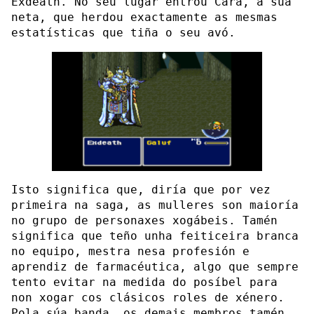
Exdeath. No seu lugar entrou Cara, a súa
neta, que herdou exactamente as mesmas
estatísticas que tiña o seu avó.
Isto significa que, diría que por vez
primeira na saga, as mulleres son maioría
no grupo de personaxes xogábeis. Tamén
significa que teño unha feiticeira branca
no equipo, mestra nesa profesión e
aprendiz de farmacéutica, algo que sempre
tento evitar na medida do posíbel para
non xogar cos clásicos roles de xénero.
Pola súa banda, os demais membros tamén