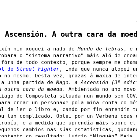
a Ascensión. A outra cara da moe
ixín nin xoguei a nada de
Mundo de Tebras
, e 
robara o “sistema narrativo” máis aló de crea
 fóra de todo contexto, porque sempre me cham
rol de
Street Fighter
, inda que nunca atopei u
o no mesmo. Desta vez, grazas á maxia de inte
 a unha partida de
Mago: a Ascensión (3ª edic
A outra cara da moeda
. Ambientada no ano novo
tiago de Compostela situada nun mundo sen COV
para crear un personaxe pola miña conta co mé
al de ler o libro e, cando por fin entendín t
ou tan complicado. Optei por un Verbena coas 
tropía, e a medida que aprendía máis sobre el
equenos cambios nas súas estatísticas, quedan
contento co resultado: Ludrio “Ninguén” Meis.