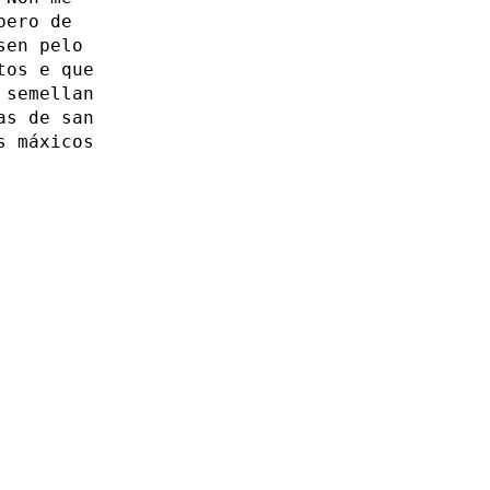
pero de
sen pelo
tos e que
 semellan
as de san
s máxicos