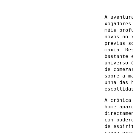
A aventur
xogadores
máis prof
novos no 
previas s
maxia. Re
bastante 
universo 
de comeza
sobre a m
unha das 
escollida
A crónica
home apar
directame
con poder
de espiri
cunha exc