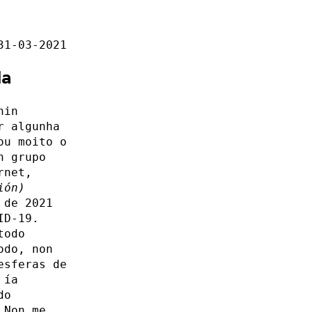
31-03-2021
da
nin
r algunha
ou moito o
n grupo
rnet,
ión)
 de 2021
ID-19.
todo
odo, non
esferas de
 ía
do
 Non me