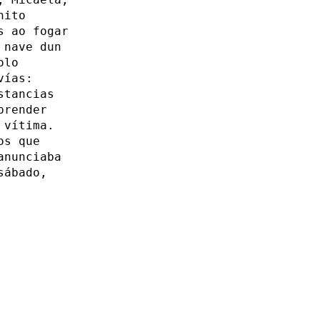
nito
s ao fogar
 nave dun
olo
vías:
stancias
prender
 vítima.
os que
anunciaba
sábado,