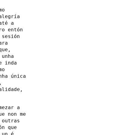
mo
alegría
até a
ro entón
 sesión
ara
que,
 unha
e inda
mo
nha única
,
alidade,
mezar a
ue non me
 outras
ón que
 un é