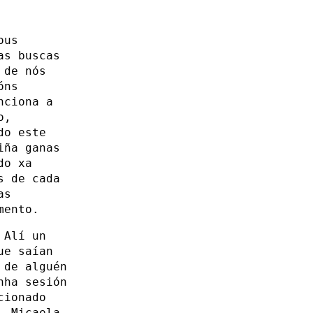
ous
as buscas
 de nós
óns
nciona a
o,
do este
iña ganas
do xa
s de cada
as
mento.
 Alí un
ue saían
 de alguén
nha sesión
cionado
, Micaela,