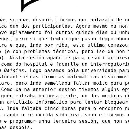
úas semanas despois tivemos que aplazala de n
ica dun dos participantes. Agora mesmo xa non
ovo aplazamento foi outros quince días ou unh
enos, pero si que lembro que pasou tempo abon
tra e que, inda por riba, esta última comezou
e (e con problemas técnicos, pero iso xa non 
n). Nesta sesión apañeime para resucitar brev
 coma do hospital e facerlle un interrogatori
g Daisies
. Logo pasamos pola universidade par
studante e das fórmulas matemáticas e sacamos
laro, pero inda semellaba faltar moito para p
 Como xa na anterior sesión tivemos algúns ep
lguén entraba na nosa mente, un dos membros d
un artiluxio informático para tentar bloquear
s. Inda faltaba cinco horas para o encontro n
l cando o reloxo da vida real soou e tivemos 
e e programar unha terceira sesión, que non s
nas despois.