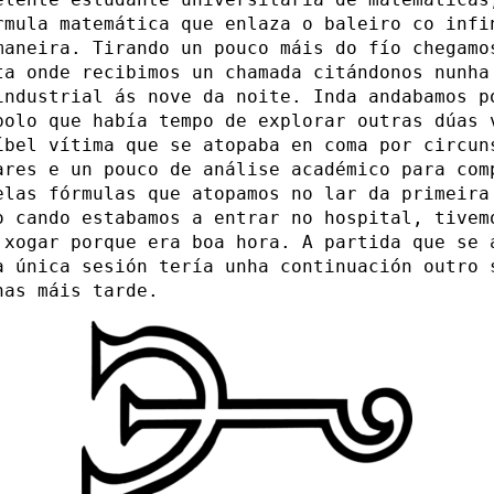
rmula matemática que enlaza o baleiro co infi
maneira. Tirando un pouco máis do fío chegamo
ta onde recibimos un chamada citándonos nunha
industrial ás nove da noite. Inda andabamos p
polo que había tempo de explorar outras dúas 
íbel vítima que se atopaba en coma por circun
ares e un pouco de análise académico para com
elas fórmulas que atopamos no lar da primeira
o cando estabamos a entrar no hospital, tivem
 xogar porque era boa hora. A partida que se 
a única sesión tería unha continuación outro 
nas máis tarde.