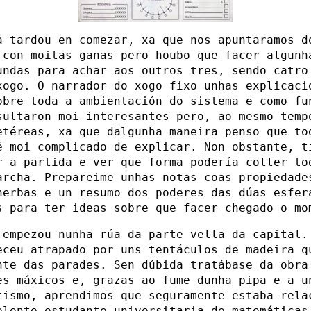
a tardou en comezar, xa que nos apuntaramos d
 con moitas ganas pero houbo que facer algunh
undas para achar aos outros tres, sendo catro
xogo. O narrador do xogo fixo unhas explicaci
obre toda a ambientación do sistema e como fu
sultaron moi interesantes pero, ao mesmo temp
etéreas, xa que dalgunha maneira penso que to
é moi complicado de explicar. Non obstante, t
r a partida e ver que forma podería coller to
archa. Prepareime unhas notas coas propiedade
herbas e un resumo dos poderes das dúas esfer
s para ter ideas sobre que facer chegado o mo
 empezou nunha rúa da parte vella da capital.
eceu atrapado por uns tentáculos de madeira q
nte das parades. Sen dúbida tratábase da obra
es máxicos e, grazas ao fume dunha pipa e a u
tismo, aprendimos que seguramente estaba rela
elente estudante universitaria de matemáticas