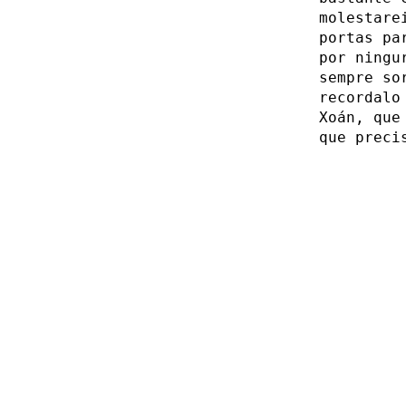
molestare
portas pa
por ningu
sempre so
recordalo
Xoán, que
que preci