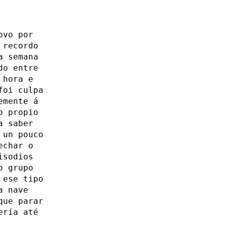
ovo por
 recordo
a semana
do entre
 hora e
foi culpa
emente á
o propio
a saber
 un pouco
echar o
isodios
o grupo
 ese tipo
a nave
que parar
ería até