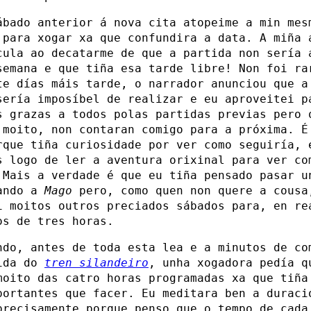
ábado anterior á nova cita atopeime a min mes
 para xogar xa que confundira a data. A miña 
cula ao decatarme de que a partida non sería 
semana e que tiña esa tarde libre! Non foi ra
te días máis tarde, o narrador anunciou que a
sería imposíbel de realizar e eu aproveitei p
s grazas a todos polas partidas previas pero 
 moito, non contaran comigo para a próxima. É
rque tiña curiosidade por ver como seguiría, 
s logo de ler a aventura orixinal para ver co
 Mais a verdade é que eu tiña pensado pasar u
ando a
Mago
pero, como quen non quere a cousa
i moitos outros preciados sábados para, en re
os de tres horas.
ndo, antes de toda esta lea e a minutos de co
ida do
tren silandeiro
, unha xogadora pedía q
moito das catro horas programadas xa que tiña
portantes que facer. Eu meditara ben a duraci
precisamente porque penso que o tempo de cada