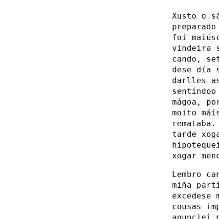
Xusto o s
preparado
foi maiús
vindeira 
cando, se
dese día 
darlles a
sentíndoo
mágoa, po
moito mái
remataba.
tarde xog
hipoteque
xogar men
Lembro ca
miña part
excedese 
cousas im
anunciei 