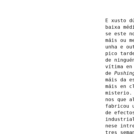
E xusto d
baixa méd
se este n
máis ou m
unha e ou
pico tard
de ningué
vítima en
de
Pushin
máis da e
máis en c
misterio.
nos que a
fabricou 
de efecto
industria
nese intr
tres sema