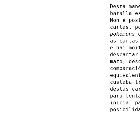
Desta man
baralla e
Non é pos
cartas, p
pokémons
d
as cartas
e hai moi
descartar
mazo, des
comparaci
equivalen
custaba t
destas ca
para tent
inicial p
posibilid