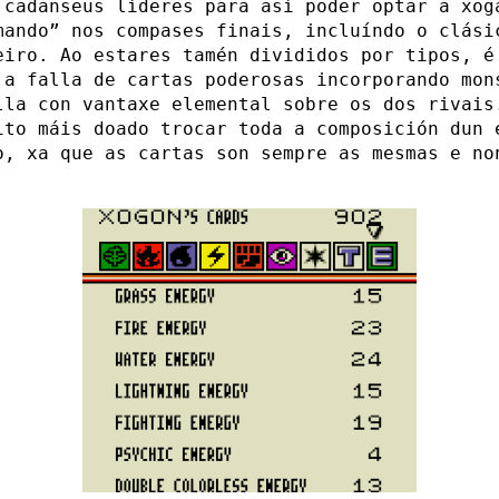
 cadanseus líderes para así poder optar a xog
mando” nos compases finais, incluíndo o clási
eiro. Ao estares tamén divididos por tipos, é
 a falla de cartas poderosas incorporando mon
lla con vantaxe elemental sobre os dos rivais
ito máis doado trocar toda a composición dun 
o, xa que as cartas son sempre as mesmas e no