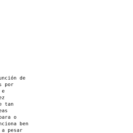
unción de
s por
 e
ez
e tan
eas
para o
nciona ben
 a pesar