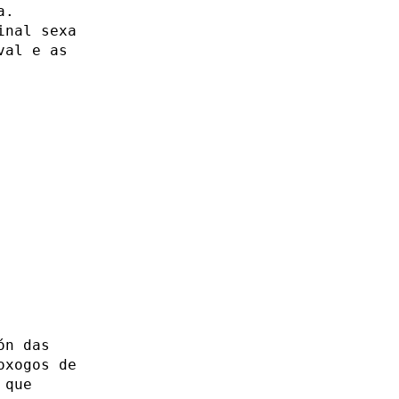
a.
inal sexa
val e as
ón das
oxogos de
 que