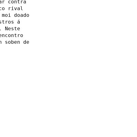
ar contra
co rival
 moi doado
stros á
. Neste
encontro
n soben de