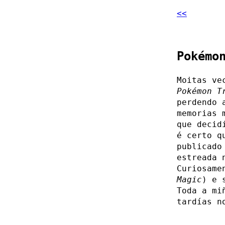
<<
Pokémo
Moitas ve
Pokémon T
perdendo 
memorias 
que decid
é certo q
publicado
estreada 
Curiosame
Magic
) e 
Toda a mi
tardías n