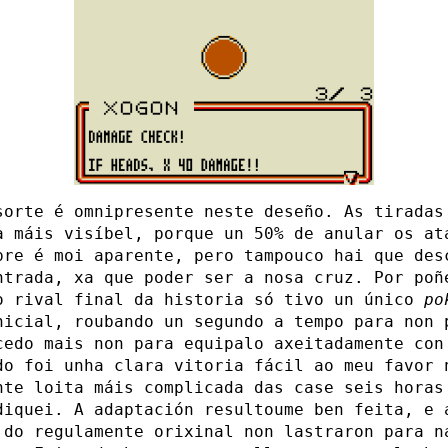
sorte é omnipresente neste deseño. As tiradas
a máis visíbel, porque un 50% de anular os at
pre é moi aparente, pero tampouco hai que des
ntrada, xa que poder ser a nosa cruz. Por poñ
o rival final da historia só tivo un único
po
nicial, roubando un segundo a tempo para non 
cedo mais non para equipalo axeitadamente con
do foi unha clara vitoria fácil ao meu favor 
nte loita máis complicada das case seis horas
diquei. A adaptación resultoume ben feita, e 
 do regulamente orixinal non lastraron para n