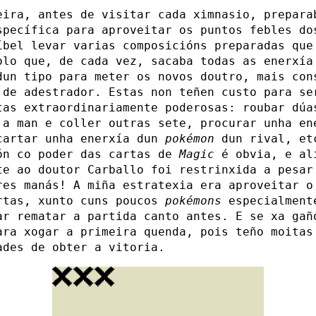
eira, antes de visitar cada ximnasio, prepara
specífica para aproveitar os puntos febles do
íbel levar varias composicións preparadas que
olo que, de cada vez, sacaba todas as enerxía
un tipo para meter os novos doutro, mais con
 de adestrador. Estas non teñen custo para se
tas extraordinariamente poderosas: roubar dúa
 a man e coller outras sete, procurar unha en
cartar unha enerxía dun
pokémon
dun rival, et
ón co poder das cartas de
Magic
é obvia, e al
te ao doutor Carballo foi restrinxida a pesar
res manás! A miña estratexia era aproveitar o
rtas, xunto cuns poucos
pokémons
especialment
ar rematar a partida canto antes. E se xa gañ
ara xogar a primeira quenda, pois teño moitas
ades de obter a vitoria.