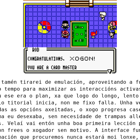
 tamén tirarei de emulación, aproveitando a f
o tempo para maximizar as interaccións activa
u ese era o plan, xa que logo do longo, lento
io titorial inicia, non me fixo falla. Unha v
das as opcións axeitadas, o xogo progresa cas
ma eu desexaba, sen necesidade de trampas all
s. Velaí vai entón unha boa primeira lección 
on frees o xogador sen motivo. A interface fu
mación que procuremos nunca estará moi lonxe,