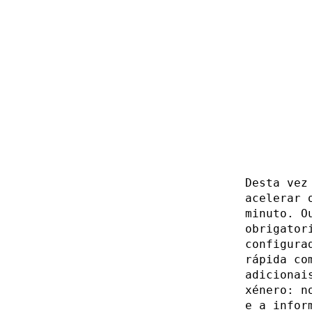
Desta vez
acelerar 
minuto. O
obrigator
configura
rápida co
adicionai
xénero: n
e a infor