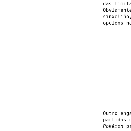
das limit
Obviament
sinxeliño
opcións n
Outro eng
partidas 
Pokémon
pr