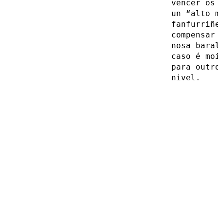
vencer os
un “alto 
fanfurriñ
compensar
nosa bara
caso é mo
para outr
nivel.