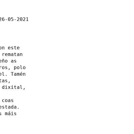
26-05-2021
on este
 rematan
eño as
ros, polo
el. Tamén
tas,
 dixital,
 coas
estada.
s máis