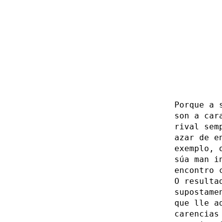
Porque a 
son a car
rival sem
azar de e
exemplo, 
súa man i
encontro 
O resulta
supostame
que lle a
carencias