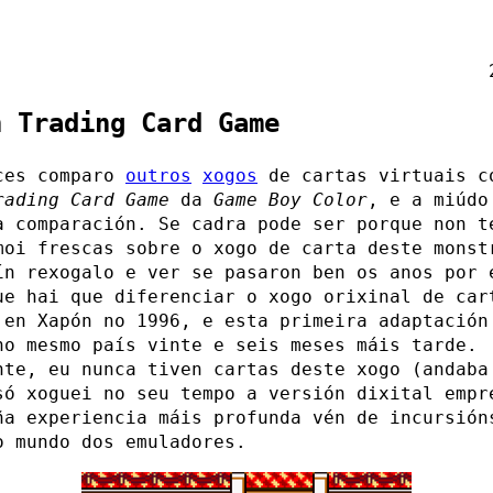
n Trading Card Game
ces comparo
outros
xogos
de cartas virtuais c
rading Card Game
da
Game Boy Color
, e a miúdo
a comparación. Se cadra pode ser porque non t
moi frescas sobre o xogo de carta deste monst
ín rexogalo e ver se pasaron ben os anos por 
ue hai que diferenciar o xogo orixinal de car
 en Xapón no 1996, e esta primeira adaptación
no mesmo país vinte e seis meses máis tarde.
nte, eu nunca tiven cartas deste xogo (andaba
só xoguei no seu tempo a versión dixital empr
ña experiencia máis profunda vén de incursión
o mundo dos emuladores.