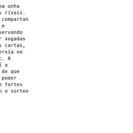
ba unha
s rivais.
 compartan
 e
servando
r xogadas
s cartas,
erxía no
c. A
í a
 de que
 poder
e fortes
o o sorteo