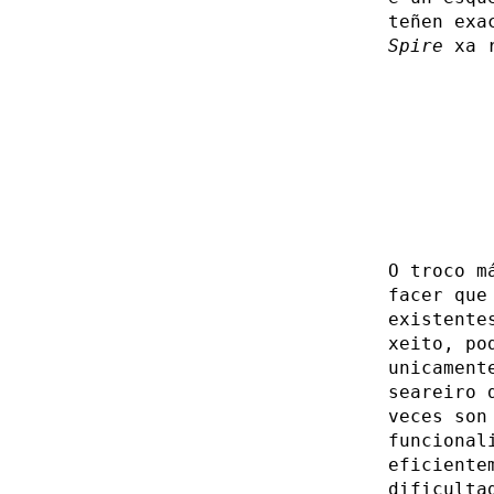
teñen exa
Spire
xa r
O troco m
facer que
existente
xeito, po
unicament
seareiro 
veces son
funcional
eficiente
dificulta