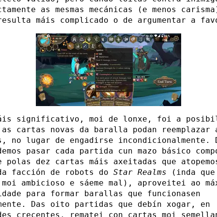
ctamente as mesmas mecánicas (e menos carisma
esulta máis complicado o de argumentar a fav
áis significativo, moi de lonxe, foi a posibi
 as cartas novas da baralla podan reemplazar 
s, no lugar de engadirse incondicionalmente. 
demos pasar cada partida cun mazo básico comp
e polas dez cartas máis axeitadas que atopemo
da facción de robots do
Star Realms
(inda que
 moi ambicioso e sáeme mal), aproveitei ao má
idade para formar barallas que funcionasen
mente. Das oito partidas que debín xogar, en
des crecentes, rematei con cartas moi semella