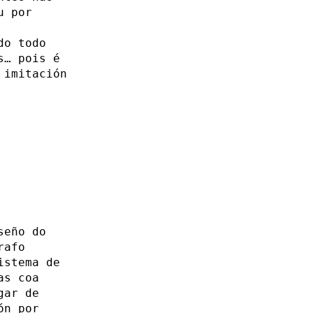
u por
do todo
s… pois é
 imitación
seño do
rafo
istema de
as coa
gar de
ón por