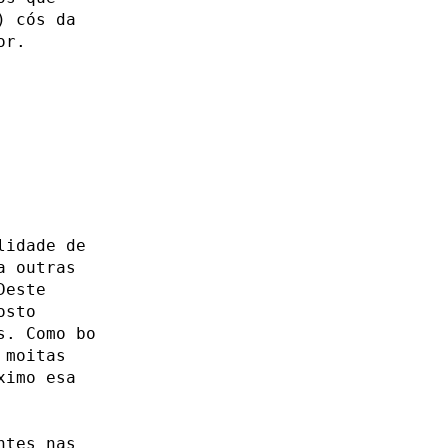
) cós da
or.
lidade de
a outras
Deste
osto
s. Como bo
 moitas
ximo esa
ntes nas