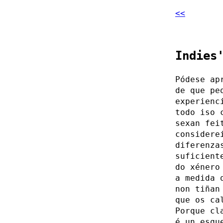
<<
Indies
Pódese ap
de que pe
experienc
todo iso 
sexan fei
considere
diferenza
suficient
do xénero
a medida 
non tiñan
que os ca
Porque cl
é un esqu