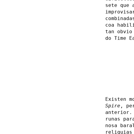
sete que 
improvisa
combinada
coa habil
tan obvio
do Time E
Existen m
Spire
, pe
anterior.
runas par
nosa bara
reliquias