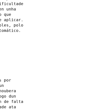
ificultade
en unha
o que
e aplicar.
bles, polo
tomático.
s por
un
houbera
ogo dun
n de falta
ade ata