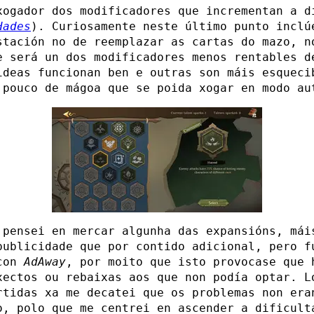
xogador dos modificadores que incrementan a d
Hades
). Curiosamente neste último punto inclú
stación no de reemplazar as cartas do mazo, n
e será un dos modificadores menos rentables d
ideas funcionan ben e outras son máis esqueci
 pouco de mágoa que se poida xogar en modo au
 pensei en mercar algunha das expansións, mái
publicidade que por contido adicional, pero f
 con
AdAway
, por moito que isto provocase que 
xectos ou rebaixas aos que non podía optar. L
rtidas xa me decatei que os problemas non era
o, polo que me centrei en ascender a dificult