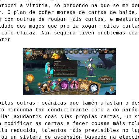
atopei a vitoria, só perdendo na que se me de
r. O plan de poñer moreas de cartas de balde,
s con outras de roubar máis cartas, e mestura
idade dos magos que premia xogar moitas carta
 como eficaz. Nin sequera tiven problemas coa
ater.
oitas outras mecánicas que tamén afastan o de
ro ningunha tan condicionante como a do parág
 Hai axudantes coas súas propias cartas, un s
a modificar as cartas e facer cousas máis tol
lla reducida, talentos máis previsibles no lu
 ou un sistema de ascensión baseado na elecci