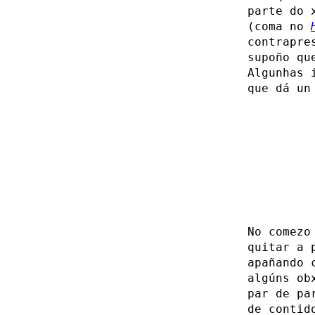
parte do 
(coma no
contrapre
supoño qu
Algunhas 
que dá un
No comezo
quitar a 
apañando
algúns ob
par de pa
de contid