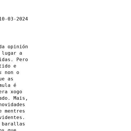
10-03-2024
da opinión
 lugar a
idas. Pero
tido e
s
non o
ue as
mula é
era xogo
ado. Mais,
novidades
e mentres
videntes.
 barallas
os que