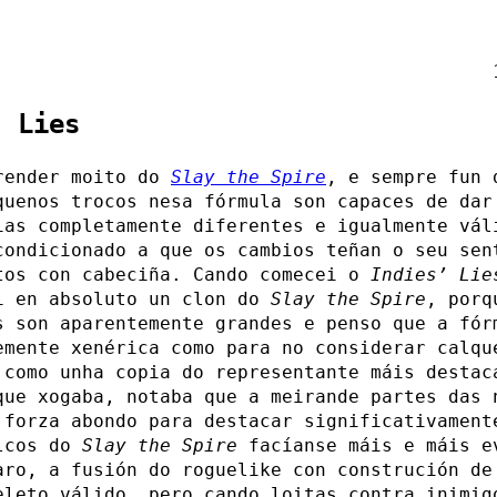
' Lies
render moito do
Slay the Spire
, e sempre fun 
quenos trocos nesa fórmula son capaces de dar
ias completamente diferentes e igualmente vál
condicionado a que os cambios teñan o seu sen
tos con cabeciña. Cando comecei o
Indies’ Lie
i en absoluto un clon do
Slay the Spire
, porq
s son aparentemente grandes e penso que a fór
emente xenérica como para no considerar calqu
 como unha copia do representante máis destac
que xogaba, notaba que a meirande partes das 
 forza abondo para destacar significativament
lcos do
Slay the Spire
facíanse máis e máis e
aro, a fusión do roguelike con construción de
eleto válido, pero cando loitas contra inimig