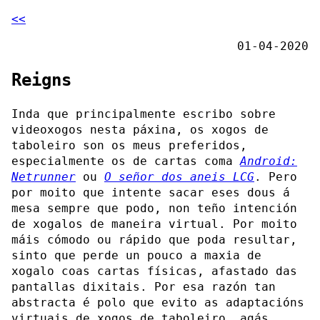
<<
01-04-2020
Reigns
Inda que principalmente escribo sobre
videoxogos nesta páxina, os xogos de
taboleiro son os meus preferidos,
especialmente os de cartas coma
Android:
Netrunner
ou
O señor dos aneis LCG
. Pero
por moito que intente sacar eses dous á
mesa sempre que podo, non teño intención
de xogalos de maneira virtual. Por moito
máis cómodo ou rápido que poda resultar,
sinto que perde un pouco a maxia de
xogalo coas cartas físicas, afastado das
pantallas dixitais. Por esa razón tan
abstracta é polo que evito as adaptacións
virtuais de xogos de taboleiro, agás