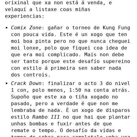
orixinal que xa non está á venda, e
velaquí a listaxe coas miñas
experiencias:
Comix Zone
: gañar o torneo de Kung Fung
con pouca vida. Este é un xogo que ten
moi boa pinta pero no que nunca cheguei
moi lonxe, polo que fiquei coa idea de
que era moi complicado. Mais non debe
ser tanto porque este desafío supereino
con estilo á primeira sen saber nada
dos controis.
Crack Down
: finalizar o acto 3 do nivel
1 con, polo menos, 1:50 na conta atrás.
Supoño que este xa o tiña xogado no
pasado, pero a verdade é que non me
lembraba de nada. É un xogo de disparos
estilo
Rambo III
no que hai que plantar
unhas bombas e fuxir antes de que
remate o tempo. O desafío da vidas e