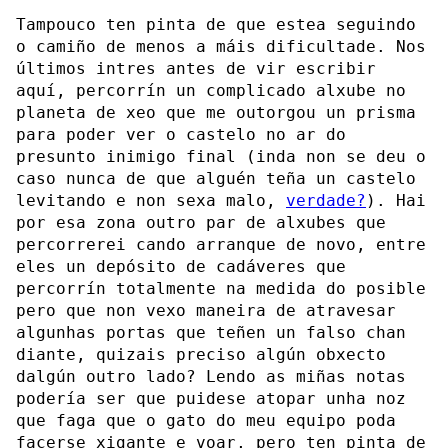
Tampouco ten pinta de que estea seguindo
o camiño de menos a máis dificultade. Nos
últimos intres antes de vir escribir
aquí, percorrín un complicado alxube no
planeta de xeo que me outorgou un prisma
para poder ver o castelo no ar do
presunto inimigo final (inda non se deu o
caso nunca de que alguén teña un castelo
levitando e non sexa malo,
verdade?
). Hai
por esa zona outro par de alxubes que
percorrerei cando arranque de novo, entre
eles un depósito de cadáveres que
percorrín totalmente na medida do posible
pero que non vexo maneira de atravesar
algunhas portas que teñen un falso chan
diante, quizais preciso algún obxecto
dalgún outro lado? Lendo as miñas notas
podería ser que puidese atopar unha noz
que faga que o gato do meu equipo poda
facerse xigante e voar, pero ten pinta de